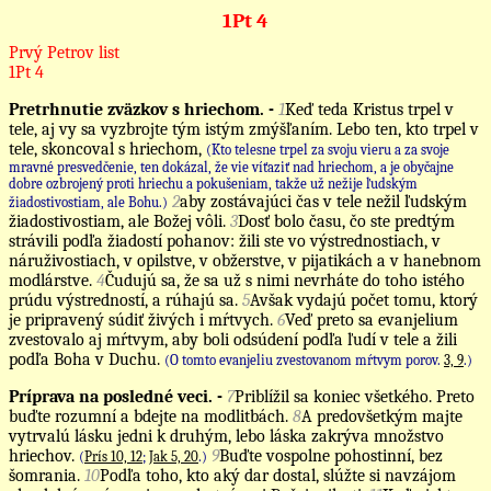
1Pt 4
Prvý Petrov list
1Pt 4
Pretrhnutie zväzkov s hriechom. -
1
Keď teda Kristus trpel v
tele, aj vy sa vyzbrojte tým istým zmýšľaním. Lebo ten, kto trpel v
tele, skoncoval s hriechom,
(Kto telesne trpel za svoju vieru a za svoje
mravné presvedčenie, ten dokázal, že vie víťaziť nad hriechom, a je obyčajne
dobre ozbrojený proti hriechu a pokušeniam, takže už nežije ľudským
2
aby zostávajúci čas v tele nežil ľudským
žiadostivostiam, ale Bohu.)
žiadostivostiam, ale Božej vôli.
3
Dosť bolo času, čo ste predtým
strávili podľa žiadostí pohanov: žili ste vo výstrednostiach, v
náruživostiach, v opilstve, v obžerstve, v pijatikách a v hanebnom
modlárstve.
4
Čudujú sa, že sa už s nimi nevrháte do toho istého
prúdu výstredností, a rúhajú sa.
5
Avšak vydajú počet tomu, ktorý
je pripravený súdiť živých i mŕtvych.
6
Veď preto sa evanjelium
zvestovalo aj mŕtvym, aby boli odsúdení podľa ľudí v tele a žili
podľa Boha v Duchu.
(O tomto evanjeliu zvestovanom mŕtvym porov.
3, 9
.)
Príprava na posledné veci. -
7
Priblížil sa koniec všetkého. Preto
buďte rozumní a bdejte na modlitbách.
8
A predovšetkým majte
vytrvalú lásku jedni k druhým, lebo láska zakrýva množstvo
hriechov.
9
Buďte vospolne pohostinní, bez
(
Prís 10, 12
;
Jak 5, 20
.)
šomrania.
10
Podľa toho, kto aký dar dostal, slúžte si navzájom