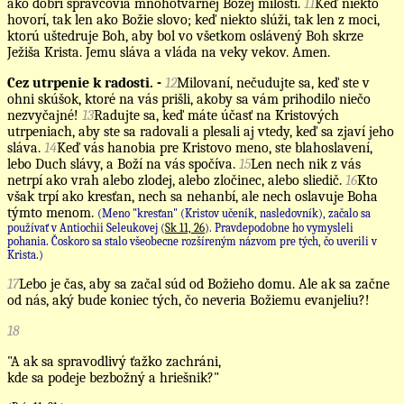
ako dobrí správcovia mnohotvárnej Božej milosti.
11
Keď niekto
hovorí, tak len ako Božie slovo; keď niekto slúži, tak len z moci,
ktorú uštedruje Boh, aby bol vo všetkom oslávený Boh skrze
Ježiša Krista. Jemu sláva a vláda na veky vekov. Amen.
Cez utrpenie k radosti. -
12
Milovaní, nečudujte sa, keď ste v
ohni skúšok, ktoré na vás prišli, akoby sa vám prihodilo niečo
nezvyčajné!
13
Radujte sa, keď máte účasť na Kristových
utrpeniach, aby ste sa radovali a plesali aj vtedy, keď sa zjaví jeho
sláva.
14
Keď vás hanobia pre Kristovo meno, ste blahoslavení,
lebo Duch slávy, a Boží na vás spočíva.
15
Len nech nik z vás
netrpí ako vrah alebo zlodej, alebo zločinec, alebo sliedič.
16
Kto
však trpí ako kresťan, nech sa nehanbí, ale nech oslavuje Boha
týmto menom.
(Meno "kresťan" (Kristov učeník, nasledovník), začalo sa
používať v Antiochii Seleukovej (
Sk 11, 26
). Pravdepodobne ho vymysleli
pohania. Čoskoro sa stalo všeobecne rozšíreným názvom pre tých, čo uverili v
Krista.)
17
Lebo je čas, aby sa začal súd od Božieho domu. Ale ak sa začne
od nás, aký bude koniec tých, čo neveria Božiemu evanjeliu?!
18
"A ak sa spravodlivý ťažko zachráni,
kde sa podeje bezbožný a hriešnik?"