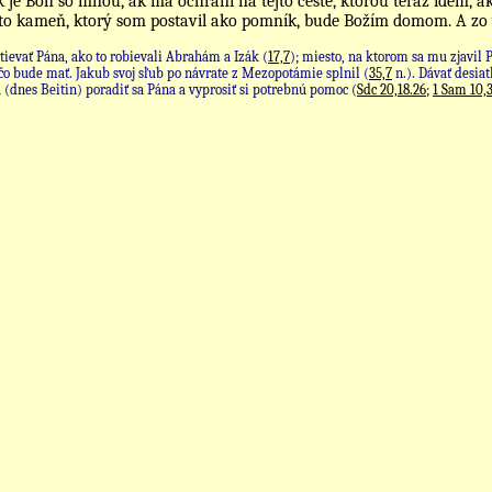
k je Boh so mnou, ak ma ochráni na tejto ceste, ktorou teraz idem, ak
to kameň, ktorý som postavil ako pomník, bude Božím domom. A zo v
uctievať Pána, ako to robievali Abrahám a Izák (
17,7
); miesto, na ktorom sa mu zjavi
 čo bude mať. Jakub svoj sľub po návrate z Mezopotámie splnil (
35,7
n.). Dávať desiat
u (dnes Beitin) poradiť sa Pána a vyprosiť si potrebnú pomoc (
Sdc 20,18.26
;
1 Sam 10,