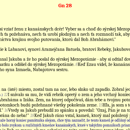
Gn 28
si vziať ženu z kanaánskych dcér! Vyber sa a choď do sýrskej Mezopo
 ťa požehnáva, nech ťa urobí plodným a nech ťa rozmnoží tak, aby
tníctva krajinu svojho putovania, ktorú dal Boh Abrahámovi."
ie k Labanovi, synovi Aramejčana Batuela, bratovi Rebeky, Jakubov
ehnal Jakuba a že ho poslal do sýrskej Mezopotámie - aby si odtiaľ d
matku a odišiel do sýrskej Mezopotámie.
8
Keď Ezau videl, že kanaánsk
o syna Izmaela, Nabajotovu sestru.
 na (isté) miesto, zostal tam na noc, lebo slnko už zapadlo. Zobral 
12
I snívalo sa mu, že vidí rebrík opretý o zem a jeho vrchný konie
).)
 Abraháma a Izáka. Zem, na ktorej odpočívaš, dám tebe a tvojmu pot
ich potomkoch budú požehnané všetky pokolenia zeme.
15
Hľa, ja som s 
."
16
Vtedy sa Jakub prebudil zo spánku a povedal: "Ozaj, Pán je na 
 brána do neba!"
18
Keď Jakub ráno vstal, kameň, ktorý mal položený p
 horný koniec pamätníka olejom, chce tým naznačiť, že tento kameň je odlišný od o
to bolo zvykom u rozličných kmeňov kanaánskych, ktoré v takýchto pomníkoch priamo