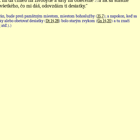
 mi dá chlieb na živobytie a šaty na oblečenie
21
a ak sa šťastne
šetkého, čo mi dáš, odovzdám ti desiatky."
l Pán, bude preň pamätným miestom, miestom bohoslužby (
35,7
); a napokon, keď sa
ky alebo obetovať desiatky (
Dt 14,28
) bolo starým zvykom (
Gn 14,20
) a tu značí
3
atď.).)