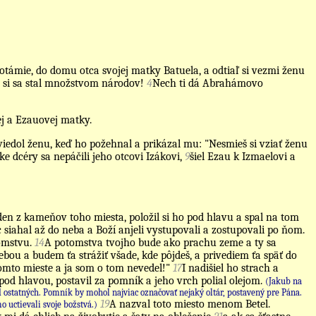
támie, do domu otca svojej matky Batuela, a odtiaľ si vezmi ženu
 si sa stal množstvom národov!
4
Nech ti dá Abrahámovo
ej a Ezauovej matky.
oviedol ženu, keď ho požehnal a prikázal mu: "Nesmieš si vziať ženu
e dcéry sa nepáčili jeho otcovi Izákovi,
9
šiel Ezau k Izmaelovi a
jeden z kameňov toho miesta, položil si ho pod hlavu a spal na tom
c siahal až do neba a Boží anjeli vystupovali a zostupovali po ňom.
omstvu.
14
A potomstva tvojho bude ako prachu zeme a ty sa
tebou a budem ťa strážiť všade, kde pôjdeš, a privediem ťa späť do
tomto mieste a ja som o tom nevedel!"
17
I nadišiel ho strach a
od hlavou, postavil za pomník a jeho vrch polial olejom.
(Jakub na
statných. Pomník by mohol najviac označovať nejaký oltár, postavený pre Pána.
19
A nazval toto miesto menom Betel.
 uctievali svoje božstvá.)