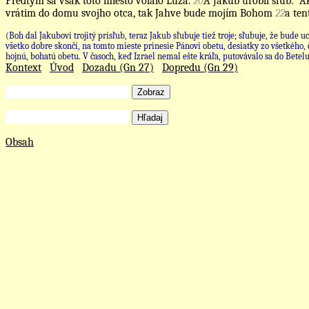
Predtým sa však toto miesto volalo Luza.
20
A Jakub urobil sľub: "A
vrátim do domu svojho otca, tak Jahve bude mojím Bohom
22
a ten
(Boh dal Jakubovi trojitý prísľub, teraz Jakub sľubuje tiež troje; sľubuje, že bude 
všetko dobre skončí, na tomto mieste prinesie Pánovi obetu, desiatky zo všetkého,
hojnú, bohatú obetu. V časoch, keď Izrael nemal ešte kráľa, putovávalo sa do Betel
Kontext
Úvod
Dozadu (Gn 27)
Dopredu (Gn 29)
Zobraz
Hľadaj
Obsah