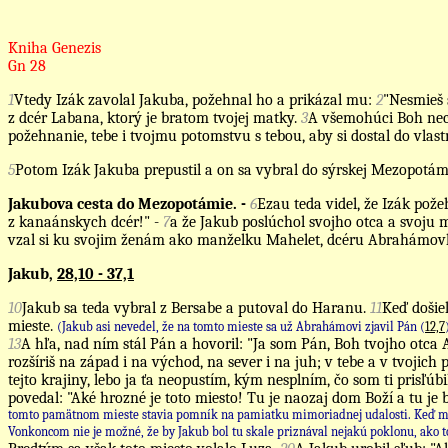
Kniha Genezis
Gn 28
1
Vtedy Izák zavolal Jakuba, požehnal ho a prikázal mu:
2
"Nesmieš 
z dcér Labana, ktorý je bratom tvojej matky.
3
A všemohúci Boh nech
požehnanie, tebe i tvojmu potomstvu s tebou, aby si dostal do vlas
5
Potom Izák Jakuba prepustil a on sa vybral do sýrskej Mezopotám
Jakubova cesta do Mezopotámie. -
6
Ezau teda videl, že Izák pož
z kanaánskych dcér!" -
7
a že Jakub poslúchol svojho otca a svoju 
vzal si ku svojim ženám ako manželku Mahelet, dcéru Abrahámovh
Jakub,
28,10 - 37,1
10
Jakub sa teda vybral z Bersabe a putoval do Haranu.
11
Keď došiel
mieste.
(Jakub asi nevedel, že na tomto mieste sa už Abrahámovi zjavil Pán (
12,7
13
A hľa, nad ním stál Pán a hovoril: "Ja som Pán, Boh tvojho otca
rozšíriš na západ i na východ, na sever i na juh; v tebe a v tvoj
tejto krajiny, lebo ja ťa neopustím, kým nesplním, čo som ti prisľúbil
povedal: "Aké hrozné je toto miesto! Tu je naozaj dom Boží a tu je
tomto pamätnom mieste stavia pomník na pamiatku mimoriadnej udalosti. Keď maže
Vonkoncom nie je možné, že by Jakub bol tu skale priznával nejakú poklonu, ako 