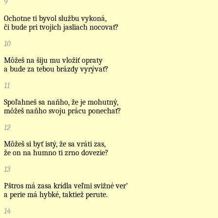
9
Ochotne ti byvol službu vykoná,
či bude pri tvojich jasliach nocovať?
10
Môžeš na šiju mu vložiť opraty
a bude za tebou brázdy vyrývať?
11
Spoľahneš sa naňho, že je mohutný,
môžeš naňho svoju prácu ponechať?
12
Môžeš si byť istý, že sa vráti zas,
že on na humno ti zrno dovezie?
13
Pštros má zasa krídla veľmi svižné ver’
a perie má hybké, taktiež perute.
14