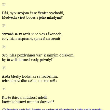
32
Dáš, by v svojom čase Veniec vychodil,
Medveďa viesť budeš s jeho mladými?
33
Vyznáš sa ty azda v nebies zákonoch,
čo v nich napísané, spravíš na zemi?
34
Svoj hlas pozdvihneš var’ k samým oblakom,
by ťa zaliali hneď vody prívaly?
35
Azda blesky hodíš, až sa rozbehnú,
tebe odpovedia: »Aha, tu sme už!«
36
Ktože ibisovi múdrosť udelil,
ktože kohútovi umnosť daroval?
(Zdôrazňuje poriadok, ktorým sa prejavujú sily prírody, akoby podľa rozvahy