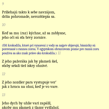
9
Priliehajú takto k sebe navzájom,
držia pohromade, nerozštiepia sa.
10
Keď sa mu (raz) kýchne, až sa zablysne,
jeho oči sú sťa brvy zornice.
(Oči krokodíla, ktoré pri vynorení z vody sa najprv objavujú, básnicky sú
porovnané s rannou zorou. V egyptskom obrazcovom písme pre rannú zoru
11
používa sa ako znak práve oko krokodíla.)
Z jeho pažeráka jak by plameň šiel,
sťaby sršali tiež iskry ohnivé.
12
Z jeho nozdier para vystupuje ver’
jak z hrnca na ohni, keď je vo vare.
13
Jeho dych by uhlie vari zapálil,
akoby mu plameň z tlamy vyšľahol.