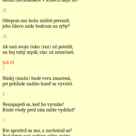
medzi obchodníkov v kusoch dajú ho?
31
Oštepom mu kožu môžeš preraziť,
jeho hlavu azda bodcom na ryby?
32
Ak naň svoju ruku (raz) už položíš,
na boj tuhý mysli, viac už nezačneš.
Job 41
1
Nádej (muža) bude veru zmarená,
pri pohľade naňho hneď sa vyvráti.
2
Nenapajedí sa, keď ho vyrušia?
Ktože vtedy pred ním môže vydržať?
3
Kto sprotivil sa mu, a zachránil sa?