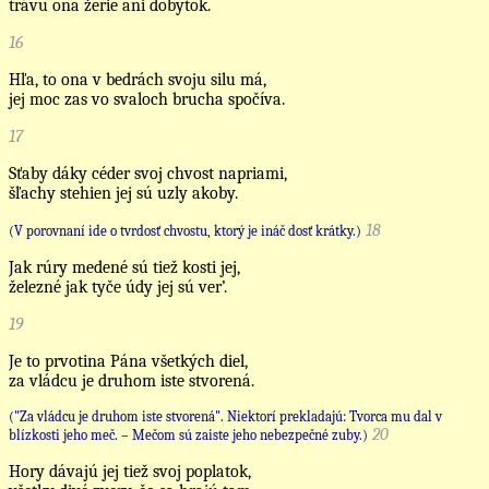
trávu ona žerie ani dobytok.
16
Hľa, to ona v bedrách svoju silu má,
jej moc zas vo svaloch brucha spočíva.
17
Sťaby dáky céder svoj chvost napriami,
šľachy stehien jej sú uzly akoby.
18
(V porovnaní ide o tvrdosť chvostu, ktorý je ináč dosť krátky.)
Jak rúry medené sú tiež kosti jej,
železné jak tyče údy jej sú ver’.
19
Je to prvotina Pána všetkých diel,
za vládcu je druhom iste stvorená.
("Za vládcu je druhom iste stvorená". Niektorí prekladajú: Tvorca mu dal v
20
blízkosti jeho meč. – Mečom sú zaiste jeho nebezpečné zuby.)
Hory dávajú jej tiež svoj poplatok,