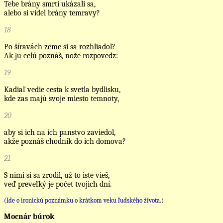
Tebe brány smrti ukázali sa,
alebo si videl brány temravy?
18
Po šíravách zeme si sa rozhliadol?
Ak ju celú poznáš, nože rozpovedz:
19
Kadiaľ vedie cesta k svetla bydlisku,
kde zas majú svoje miesto temnoty,
20
aby si ich na ich panstvo zaviedol,
akže poznáš chodník do ich domova?
21
S nimi si sa zrodil, už to iste vieš,
veď preveľký je počet tvojich dní.
(Ide o ironickú poznámku o krátkom veku ľudského života.)
Mocnár búrok