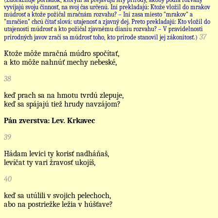
vyvíjajú svoju činnosť, na svoj čas určenú. Iní prekladajú: Ktože vložil do mrakov
múdrosť a ktože požičal mračnám rozvahu? – Iní zasa miesto "mrakov" a
"mračien" chcú čítať slová: utajenosť a zjavný dej. Preto prekladajú: Kto vložil do
utajenosti múdrosť a kto požičal zjavnému dianiu rozvahu? – V pravidelnosti
37
prírodných javov zračí sa múdrosť toho, kto prírode stanovil jej zákonitosť.)
Ktože môže mračná múdro spočítať,
a kto môže nahnúť mechy nebeské,
38
keď prach sa na hmotu tvrdú zlepuje,
keď sa spájajú tiež hrudy navzájom?
Pán zverstva: Lev. Krkavec
39
Hádam levici ty korisť nadháňaš,
levíčat ty vari žravosť ukojíš,
40
keď sa utúlili v svojich pelechoch,
abo na postriežke ležia v húšťave?