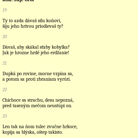
19
Ty to azda dávaš silu koňovi,
šiju jeho hrivou priodievaš ty?
20
Dávaš, aby skákal sťaby kobylka?
Jak je hrozne hrdé jeho erdžanie!
21
Dupká po rovine, mocne vzpína sa,
a potom sa proti zbraniam vyrúti.
22
Chichoce sa strachu, desu nepozná,
pred taseným mečom neustúpi on.
23
Len tak na ňom tulec zvučne hrkoce,
kopija sa blýska, oštep takisto.