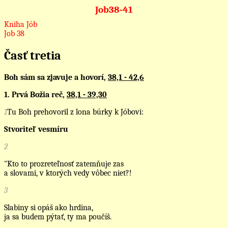
Job38-41
Kniha Jób
Job 38
Časť tretia
Boh sám sa zjavuje a hovorí,
38,1 - 42,6
1. Prvá Božia reč,
38,1 - 39,30
1
Tu Boh prehovoril z lona búrky k Jóbovi:
Stvoriteľ vesmíru
2
"Kto to prozreteľnosť zatemňuje zas
a slovami, v ktorých vedy vôbec niet?!
3
Slabiny si opáš ako hrdina,
ja sa budem pýtať, ty ma poučíš.