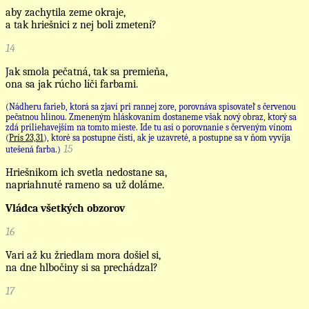
aby zachytila zeme okraje,
a tak hriešnici z nej boli zmetení?
14
Jak smola pečatná, tak sa premieňa,
ona sa jak rúcho líči farbami.
(Nádheru farieb, ktorá sa zjaví pri rannej zore, porovnáva spisovateľ s červenou
pečatnou hlinou. Zmeneným hláskovaním dostaneme však nový obraz, ktorý sa
zdá priliehavejším na tomto mieste. Ide tu asi o porovnanie s červeným vínom
(
Prís 23,31
), ktoré sa postupne čistí, ak je uzavreté, a postupne sa v ňom vyvíja
15
utešená farba.)
Hriešnikom ich svetla nedostane sa,
napriahnuté rameno sa už doláme.
Vládca všetkých obzorov
16
Vari až ku žriedlam mora došiel si,
na dne hlbočiny si sa prechádzal?
17