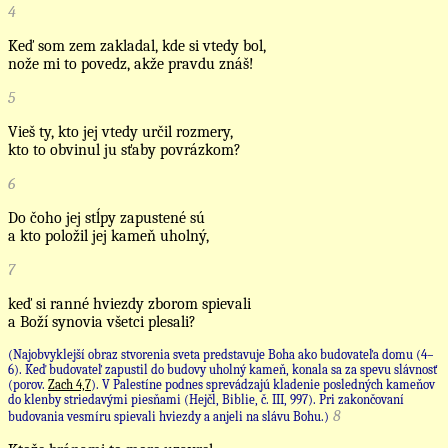
4
Keď som zem zakladal, kde si vtedy bol,
nože mi to povedz, akže pravdu znáš!
5
Vieš ty, kto jej vtedy určil rozmery,
kto to obvinul ju sťaby povrázkom?
6
Do čoho jej stĺpy zapustené sú
a kto položil jej kameň uholný,
7
keď si ranné hviezdy zborom spievali
a Boží synovia všetci plesali?
(Najobvyklejší obraz stvorenia sveta predstavuje Boha ako budovateľa domu (4–
6). Keď budovateľ zapustil do budovy uholný kameň, konala sa za spevu slávnosť
(porov.
Zach 4,7
). V Palestíne podnes sprevádzajú kladenie posledných kameňov
do klenby striedavými piesňami (Hejčl, Biblie, č. III, 997). Pri zakončovaní
8
budovania vesmíru spievali hviezdy a anjeli na slávu Bohu.)