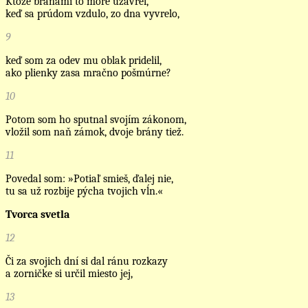
Ktože bránami to more uzavrel,
keď sa prúdom vzdulo, zo dna vyvrelo,
9
keď som za odev mu oblak pridelil,
ako plienky zasa mračno pošmúrne?
10
Potom som ho sputnal svojím zákonom,
vložil som naň zámok, dvoje brány tiež.
11
Povedal som: »Potiaľ smieš, ďalej nie,
tu sa už rozbije pýcha tvojich vĺn.«
Tvorca svetla
12
Či za svojich dní si dal ránu rozkazy
a zorničke si určil miesto jej,
13