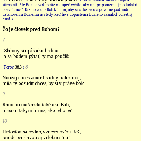
sťažností. Ale Boh ho vedie ešte o stupeň vyššie, aby mu pripomenul jeho ľudskú
bezvládnosť. Tak ho vedie Boh k tomu, aby sa s dôverou a pokorne podriadil
ustanoveniu Božiemu aj vtedy, keď ho z dopustenia Božieho zasiahol bolestný
osud.)
Čo je človek pred Bohom?
7
"Slabiny si opáš ako hrdina,
ja sa budem pýtať, ty ma poučíš:
8
(Porov.
38,3
.)
Naozaj chceš zmariť súdny nález môj,
mňa ty odsúdiť chceš, by si v práve bol?
9
Rameno máš azda také ako Boh,
hlasom takým hrmíš, ako jeho je?
10
Hrdosťou sa ozdob, vznešenosťou tiež,
priodej sa slávou aj velebnosťou!