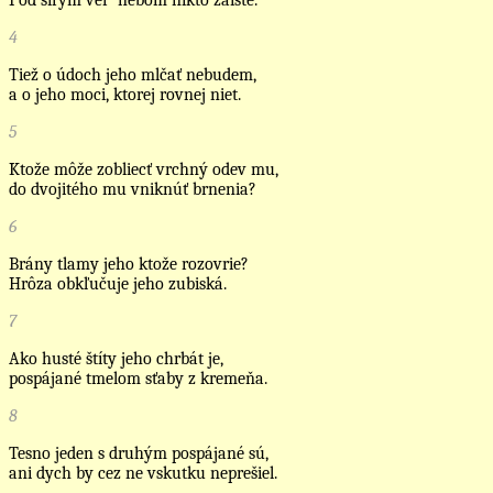
Pod šírym ver’ nebom nikto zaiste.
4
Tiež o údoch jeho mlčať nebudem,
a o jeho moci, ktorej rovnej niet.
5
Ktože môže zobliecť vrchný odev mu,
do dvojitého mu vniknúť brnenia?
6
Brány tlamy jeho ktože rozovrie?
Hrôza obkľučuje jeho zubiská.
7
Ako husté štíty jeho chrbát je,
pospájané tmelom sťaby z kremeňa.
8
Tesno jeden s druhým pospájané sú,
ani dych by cez ne vskutku neprešiel.