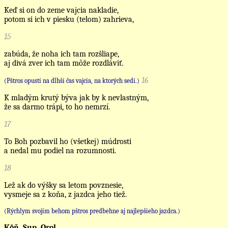
Keď si on do zeme vajcia nakladie,
potom si ich v piesku (telom) zahrieva,
15
zabúda, že noha ich tam rozšliape,
aj divá zver ich tam môže rozdláviť.
16
(Pštros opustí na dlhší čas vajcia, na ktorých sedí.)
K mladým krutý býva jak by k nevlastným,
že sa darmo trápi, to ho nemrzí.
17
To Boh pozbavil ho (všetkej) múdrosti
a nedal mu podiel na rozumnosti.
18
Lež ak do výšky sa letom povznesie,
vysmeje sa z koňa, z jazdca jeho tiež.
(Rýchlym svojím behom pštros predbehne aj najlepšieho jazdca.)
Kôň. Sup. Orol