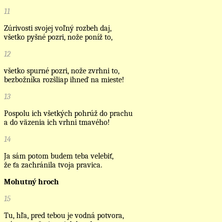
11
Zúrivosti svojej voľný rozbeh daj,
všetko pyšné pozri, nože poníž to,
12
všetko spurné pozri, nože zvrhni to,
bezbožníka rozšliap ihneď na mieste!
13
Pospolu ich všetkých pohrúž do prachu
a do väzenia ich vrhni tmavého!
14
Ja sám potom budem teba velebiť,
že ťa zachránila tvoja pravica.
Mohutný hroch
15
Tu, hľa, pred tebou je vodná potvora,