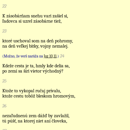
22
K zásobárňam snehu vari zašiel si,
ľadovca si uzrel zásobárne tiež,
23
ktoré uschoval som na deň pohromy,
na deň veľkej bitky, vojny nemalej.
24
(Možno, že verš naráža na
Joz 10,11
.)
Kdeže cesta je ta, hmly kde delia sa,
po zemi sa šíri vietor východný?
25
Ktože to vykopal ručaj prívalu,
ktože cestu tobôž bleskom hromovým,
26
nezaľudnenú zem dážď by zavlažil,
tú púšť, na ktorej niet ani človeka,