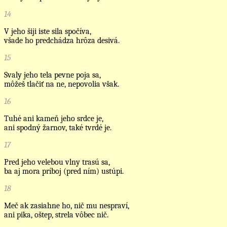
14
V jeho šiji iste sila spočíva,
všade ho predchádza hrôza desivá.
15
Svaly jeho tela pevne poja sa,
môžeš tlačiť na ne, nepovolia však.
16
Tuhé ani kameň jeho srdce je,
ani spodný žarnov, také tvrdé je.
17
Pred jeho velebou vlny trasú sa,
ba aj mora príboj (pred ním) ustúpi.
18
Meč ak zasiahne ho, nič mu nespraví,
ani pika, oštep, strela vôbec nič.