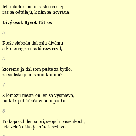
Ich mladé silnejú, rastú na stepi,
raz sa odtúlajú, k nim sa nevrátia.
Divý osol. Byvol. Pštros
5
Ktože slobodu dal oslu divému
a kto onagrovi putá rozviazal,
6
ktorému ja dal som púšte za bydlo,
za sídlisko jeho slanú krajinu?
7
Z lomozu mesta on len sa vysmieva,
na krik poháňača veľa nepodbá.
8
Po kopcoch len snorí, svojich pasienkoch,
kde zeleň dáka je, hľadá bedlivo.