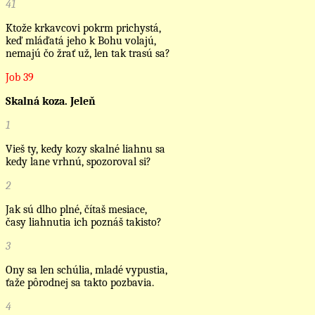
41
Ktože krkavcovi pokrm prichystá,
keď mláďatá jeho k Bohu volajú,
nemajú čo žrať už, len tak trasú sa?
Job 39
Skalná koza. Jeleň
1
Vieš ty, kedy kozy skalné liahnu sa
kedy lane vrhnú, spozoroval si?
2
Jak sú dlho plné, čítaš mesiace,
časy liahnutia ich poznáš takisto?
3
Ony sa len schúlia, mladé vypustia,
ťaže pôrodnej sa takto pozbavia.
4