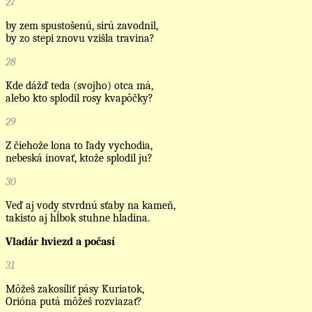
27
by zem spustošenú, sirú zavodnil,
by zo stepi znovu vzišla travina?
28
Kde dážď teda (svojho) otca má,
alebo kto splodil rosy kvapôčky?
29
Z čiehože lona to ľady vychodia,
nebeská inovať, ktože splodil ju?
30
Veď aj vody stvrdnú sťaby na kameň,
takisto aj hĺbok stuhne hladina.
Vladár hviezd a počasí
31
Môžeš zakosíliť pásy Kuriatok,
Orióna putá môžeš rozviazať?