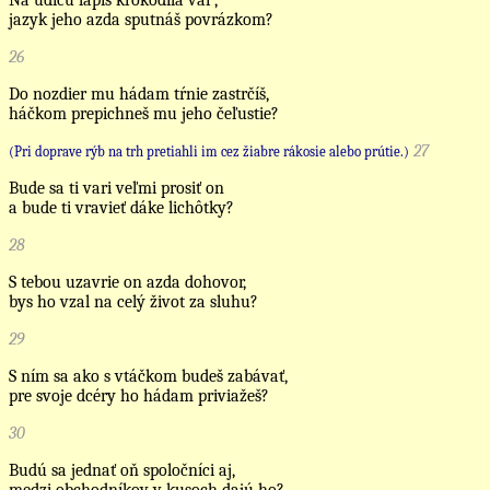
Na udicu lapíš krokodíla var’,
jazyk jeho azda sputnáš povrázkom?
26
Do nozdier mu hádam tŕnie zastrčíš,
háčkom prepichneš mu jeho čeľustie?
27
(Pri doprave rýb na trh pretiahli im cez žiabre rákosie alebo prútie.)
Bude sa ti vari veľmi prosiť on
a bude ti vravieť dáke lichôtky?
28
S tebou uzavrie on azda dohovor,
bys ho vzal na celý život za sluhu?
29
S ním sa ako s vtáčkom budeš zabávať,
pre svoje dcéry ho hádam priviažeš?
30
Budú sa jednať oň spoločníci aj,