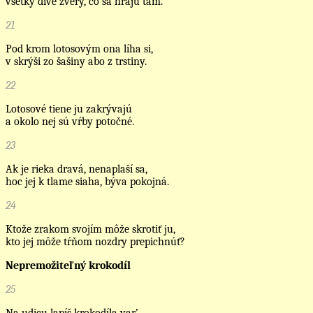
všetky divé zvery, čo sa hrajú tam.
21
Pod krom lotosovým ona líha si,
v skrýši zo šašiny abo z trstiny.
22
Lotosové tiene ju zakrývajú
a okolo nej sú vŕby potočné.
23
Ak je rieka dravá, nenaplaší sa,
hoc jej k tlame siaha, býva pokojná.
24
Ktože zrakom svojím môže skrotiť ju,
kto jej môže tŕňom nozdry prepichnúť?
Nepremožiteľný krokodíl
25