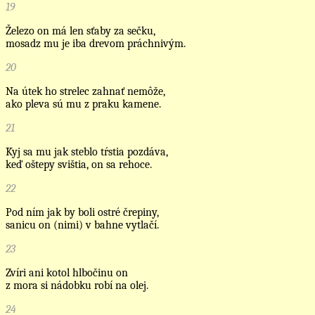
19
Železo on má len sťaby za sečku,
mosadz mu je iba drevom práchnivým.
20
Na útek ho strelec zahnať nemôže,
ako pleva sú mu z praku kamene.
21
Kyj sa mu jak steblo tŕstia pozdáva,
keď oštepy svištia, on sa rehoce.
22
Pod ním jak by boli ostré črepiny,
sanicu on (nimi) v bahne vytlačí.
23
Zvíri ani kotol hlbočinu on
z mora si nádobku robí na olej.
24