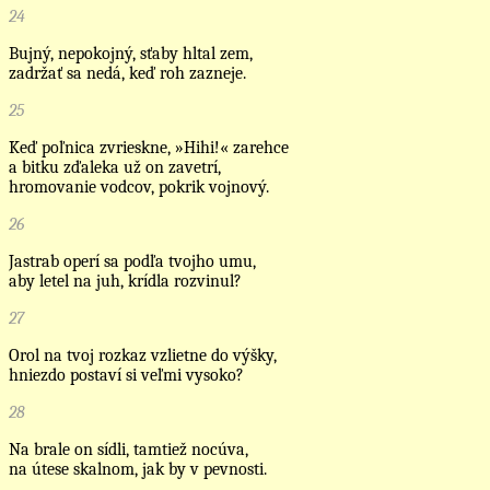
24
Bujný, nepokojný, sťaby hltal zem,
zadržať sa nedá, keď roh zazneje.
25
Keď poľnica zvrieskne, »Hihi!« zarehce
a bitku zďaleka už on zavetrí,
hromovanie vodcov, pokrik vojnový.
26
Jastrab operí sa podľa tvojho umu,
aby letel na juh, krídla rozvinul?
27
Orol na tvoj rozkaz vzlietne do výšky,
hniezdo postaví si veľmi vysoko?
28
Na brale on sídli, tamtiež nocúva,
na útese skalnom, jak by v pevnosti.